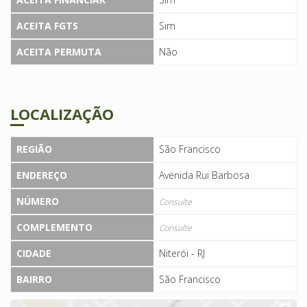
ACEITA FGTS
Sim
ACEITA PERMUTA
Não
LOCALIZAÇÃO
REGIÃO
São Francisco
ENDEREÇO
Avenida Rui Barbosa
NÚMERO
Consulte
COMPLEMENTO
Consulte
CIDADE
Niterói - RJ
BAIRRO
São Francisco