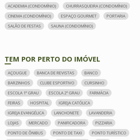
ACADEMIA (CONDOMÍNIO)
CHURRASQUEIRA (CONDOMÍNIO)
CINEMA (CONDOMÍNIO)
ESPAÇO GOURMET
PORTARIA
SALÃO DE FESTAS
SAUNA (CONDOMÍNIO)
TEM POR PERTO DO IMÓVEL
AÇOUGUE
BANCA DE REVISTAS
BANCO
BARZINHOS
CLUBE ESPORTIVO
CURSINHO
ESCOLA 1º GRAU
ESCOLA 2º GRAU
FARMÁCIA
FEIRAS
HOSPITAL
IGREJA CATÓLICA
IGREJA EVANGÉLICA
LANCHONETE
LAVANDERIA
LOJAS
MERCADO
PANIFICADORA
PIZZARIA
PONTO DE ÔNIBUS
PONTO DE TAXI
PONTO TURÍSTICO