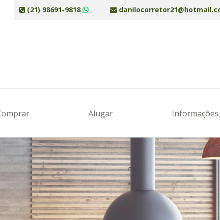
(21) 98691-9818
danilocorretor21@hotmail.
Comprar
Alugar
Informaçõe