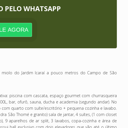
O PELO WHATSAPP
LE AGORA
no miolo do Jardim Icaraí a pouco metros do Campo de São
ativa: piscina com cascata, espaço gourmet com churrasqueira
500L, bar, ofurô, sauna, ducha e academia (segundo andar). No
o com quarto com suíte/escritório + pequena cozinha e lavabo.
ra São Thomé e granito) sala de jantar, 4 suítes, (1 com closet
, 9 aparelhos de ar split, 3 lavabos, copa-cozinha e área de
ui hall exclusivo com dois elevadores que vão até o último