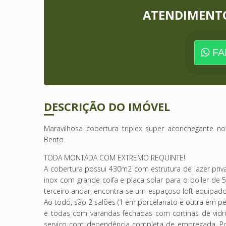
ATENDIMENT
FA
DESCRIÇÃO DO IMÓVEL
Maravilhosa cobertura triplex super aconchegante 
Bento.
TODA MONTADA COM EXTREMO REQUINTE!
A cobertura possui 430m2 com estrutura de lazer priv
inox com grande coifa e placa solar para o boiler de 
terceiro andar, encontra-se um espaçoso loft equipad
Ao todo, são 2 salões (1 em porcelanato e outra em ped
e todas com varandas fechadas com cortinas de vidro)
serviço com dependência completa de empregada. Poss