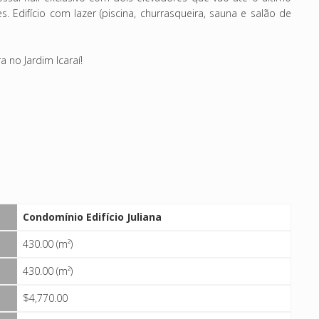
res. Edifício com lazer (piscina, churrasqueira, sauna e salão de
 no Jardim Icaraí!
Condomínio Edifício Juliana
430.00 (m²)
430.00 (m²)
$4,770.00