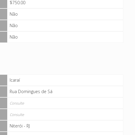
$750.00
Não
Não
Não
Icaraí
Rua Domingues de Sá
Consulte
Consulte
Niterói - RJ