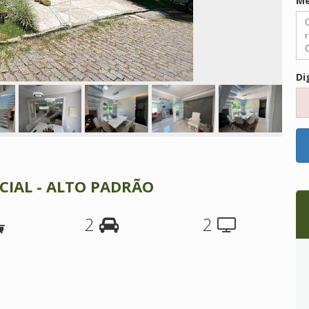
M
Di
CIAL - ALTO PADRÃO
2
2