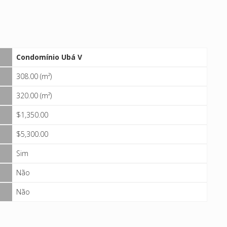
Condomínio Ubá V
308.00 (m²)
320.00 (m²)
$1,350.00
$5,300.00
Sim
Não
Não