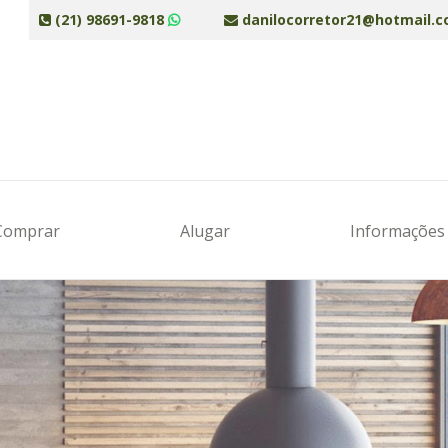
(21) 98691-9818
danilocorretor21@hotmail.
Comprar
Alugar
Informaçõe